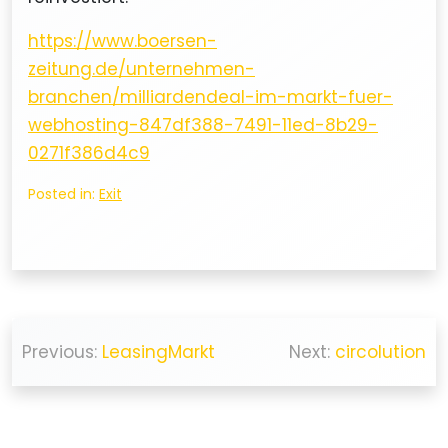
https://www.boersen-
zeitung.de/unternehmen-
branchen/milliardendeal-im-markt-fuer-
webhosting-847df388-7491-11ed-8b29-
0271f386d4c9
Posted in:
Exit
Beitragsnavigation
Previous:
LeasingMarkt
Next:
circolution