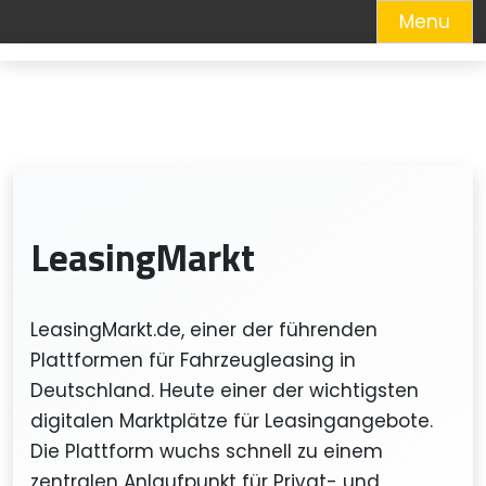
Menu
Skip
to
content
LeasingMarkt
LeasingMarkt.de, einer der führenden
Plattformen für Fahrzeugleasing in
Deutschland. Heute einer der wichtigsten
digitalen Marktplätze für Leasingangebote.
Die Plattform wuchs schnell zu einem
zentralen Anlaufpunkt für Privat- und